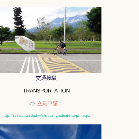
交通接駁
TRANSPORTATION
👉️
立馬申請
：
http://sys.ndhu.edu.tw/SA/bus_graduate/Login.aspx