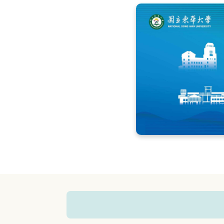
跳
到
主
要
內
容
區