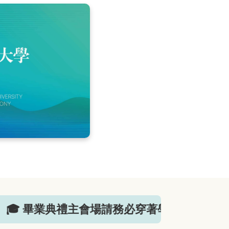
 畢業典禮主會場請務必穿著學位服！📌
➜ 點