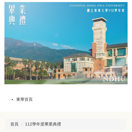
跳
到
主
要
內
容
區
東華首頁
首頁
112學年度畢業典禮