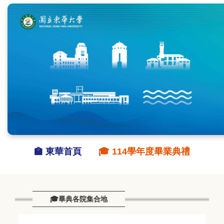
跳
到
主
要
內
容
區
🏫 東華首頁
🎓 114學年度畢業典禮
🎓畢典各院集合地